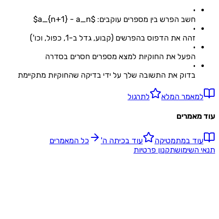
•
חשב הפרש בין מספרים עוקבים: $a_{n+1} - a_n$
•
זהה את הדפוס בהפרשים (קבוע, גדל ב-1, כפול, וכו')
•
הפעל את החוקיות למצא מספרים חסרים בסדרה
•
בדוק את התשובה שלך על ידי בדיקה שהחוקיות מתקיימת
מאמר המלא
לתרגול
אמרים
ד ב
מתמטיקה
עוד ב
כיתה ה'
כל המאמרים
השימוש
תקנון פרטיות