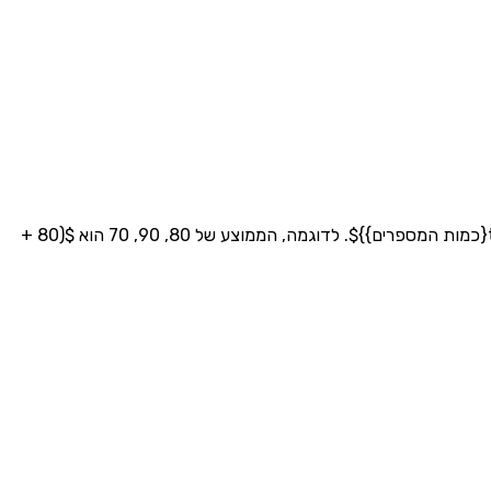
כדי לחשב ממוצע, חיבר את כל המספרים וחלק בכמות המספרים. הנוסחה היא: $\text{ממוצע} = \frac{\text{סכום כל המספרים}}{\text{כמות המספרים}}$. לדוגמה, הממוצע של 80, 90, 70 הוא $(80 +