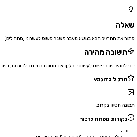
1
שאלות
שאלה
פתור את התרגיל הבא בנושא מעבר משבר פשוט לעשרוני (מתחילים)
תשובה מהירה
כדי להמיר שבר פשוט לעשרוני, חלקו את המונה במכנה. לדוגמה, בשבר $7/70$, נחלק 7 ÷ 70 = 0.1. זוהי הדרך הבסיסית ביותר להמר
תרגיל לדוגמא
תמונה תטען בקרוב...
נקודות מפתח לזכור
•
חילוק המונה במכנה: $a ÷ b = $ שבר עשרוני