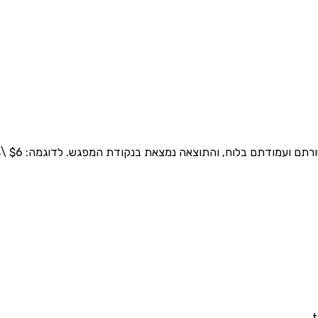
וצאה נמצאת בנקודת המפגש. לדוגמה: $6 \times 0 = 0$ כי כל מספר כפול 0 שווה ל-0.