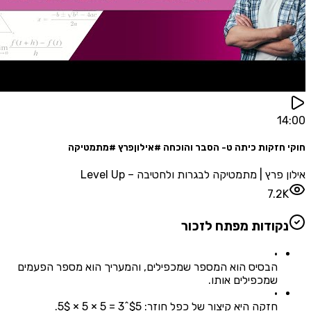
1
חזקות כיתה ט- הסבר והוכחה #אילוןפרץ #מתמטיקה
פרץ | מתמטיקה לבגרות ולחטיבה – Level Up
7.
קודות מפתח לזכור
•
הבסיס הוא המספר שמכפילים, והמעריך הוא מספר הפעמים
שמכפילים אותו.
•
חזקה היא קיצור של כפל חוזר: $5^3 = 5 × 5 × 5$.