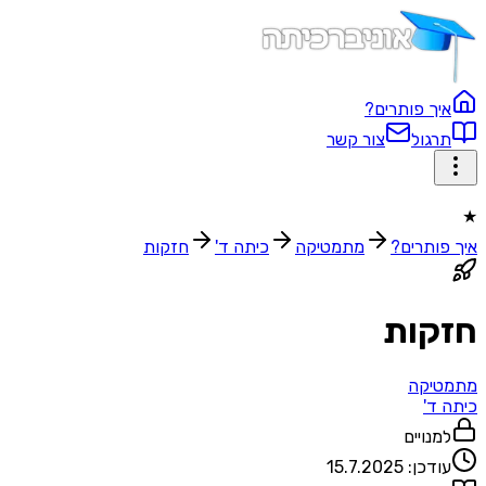
ך פותרים?
גול
צור קשר
ותרים?
מתמטיקה
כיתה ד'
חזקות
קות
יקה
ד'
נויים
דכן:
15.7.2025