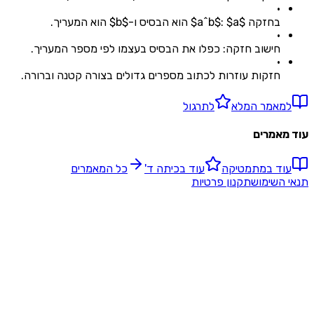
•
בחזקה $a^b$: $a$ הוא הבסיס ו-$b$ הוא המעריך.
•
חישוב חזקה: כפלו את הבסיס בעצמו לפי מספר המעריך.
•
חזקות עוזרות לכתוב מספרים גדולים בצורה קטנה וברורה.
מאמר המלא
לתרגול
אמרים
ד ב
מתמטיקה
עוד ב
כיתה ד'
כל המאמרים
השימוש
תקנון פרטיות